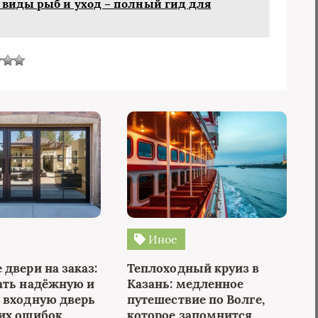
 виды рыб и уход – полный гид для
Иное
двери на заказ:
Теплоходный круиз в
ать надёжную и
Казань: медленное
 входную дверь
путешествие по Волге,
их ошибок
которое запомнится