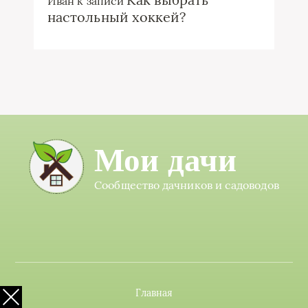
Иван
к записи
настольный хоккей?
Мои дачи
Сообщество дачников и садоводов
Главная