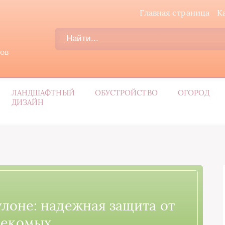
Главная страница
К
дов
ЛАНДШАФТНЫЙ
ОБУСТРОЙСТВО
ОГОРОД
ДИЗАЙН
улоне: надежная защита от
секомых