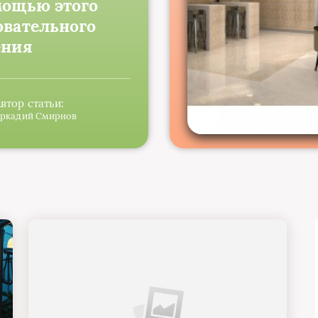
мощью этого
овательного
ения
втор статьи:
ркадий Смирнов