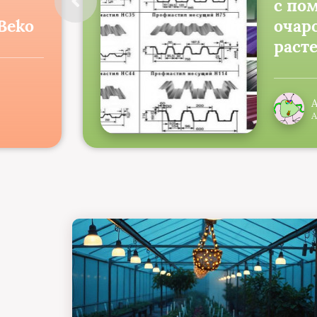
с по
Beko
очар
раст
А
А