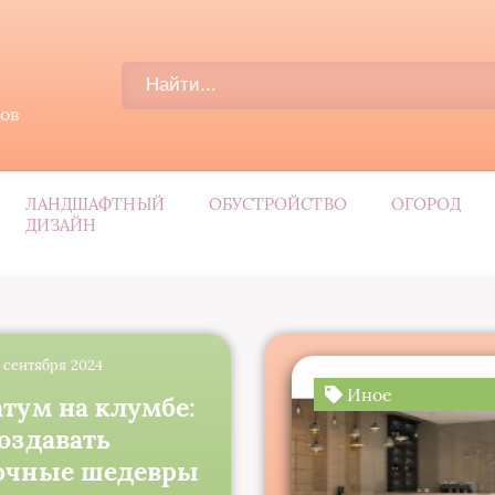
дов
ЛАНДШАФТНЫЙ
ОБУСТРОЙСТВО
ОГОРОД
ДИЗАЙН
3 сентября 2024
Иное
атум на клумбе:
создавать
очные шедевры